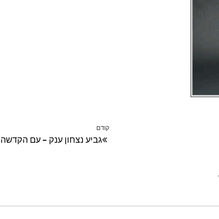
קודם
הפוסט
גביע נצחון ענק – עם הקדשה
הקודם