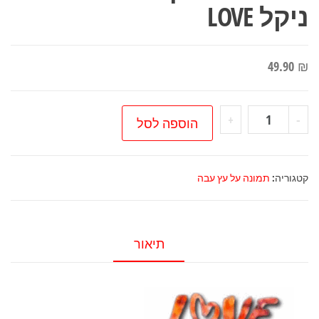
ניקל LOVE
49.90
₪
כמות
+
-
הוספה לסל
של
תמונה
על
קטגוריה:
תמונה על עץ עבה
עץ
עבה
+
תיאור
רגל
ניקל
LOVE