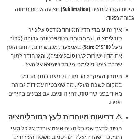
שיטת הסובלימציה (Sublimation) מציעה איכות תמונה
גבוהה מאוד:
איך זה עובד?
הדיו המיוחד מודפס על נייר
סובלימציה, ואז מחומם בטמפרטורה גבוהה (לרוב
מעל
$180^circ C$
) באמצעות מכבש חום. החום הופך
את הדיו ישירות לגז (סובלימציה), והגז חודר לתוך
שכבת ציפוי פולימרי מיוחד שנמצא על העץ.
היתרון העיקרי:
התמונה נטמעת בתוך החומר
במקום לשבת מעליו, מה שמבטיח עמידות גבוהה
מאוד בפני שריטות, דהייה ומים, עם צבעים בהירים
ועזים.
⚠️ דרישות מיוחדות לעץ בסובלימציה
חשוב לדעת שסובלימציה
אינה
עובדת על כל סוגי
העץ. כדי שהדיו יצליח להיטמע, משטח העץ חייב