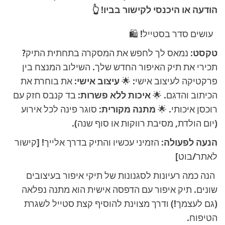
הודעה או היכנסי לקישור בביו! 👆
עושים סדר בסטייל! 🛍️
טקסט:
נמאס לך לחפש את המסקרה בתחתית התיק?
תכירי את תיק האיפור החדש שלך. השילוב המנצח בין
פרקטיקה לעיצוב אישי: 🌟
עיצוב אישי:
את בוחרת את
הכיתוב והדגם. 🌟
איכות ללא פשרות:
בד קנבס חזק עם
רוכסן איכותי. 🌟
מתנה מקורית:
סוגר פינה לכל אירוע
(יום הולדת, מסיבת רווקות או סוף שנה).
הנעה לפעולה:
הזמיני עכשיו והתיק בדרך אלייך! [קישור
לאתר/בוט]
הנה כמה רעיונות לסגנונות של תיקי איפור בעיצובים
שונים. תיק איפור עם הדפסה אישית הוא מתנה נפלאה
(גם לעצמך!) ודרך מצוינת להוסיף קצת סטייל לשגרת
הטיפוח.