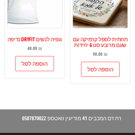
תחתית לספל קרמיקה עם
גופיה לנשים DRYFIT נדיפה
שעם מרובע סט 6 יחידות
40.00
₪
90.00
₪
הוספה לסל
הוספה לסל
רח דם המכבים 41 מודיעין וואטספ 0587870022