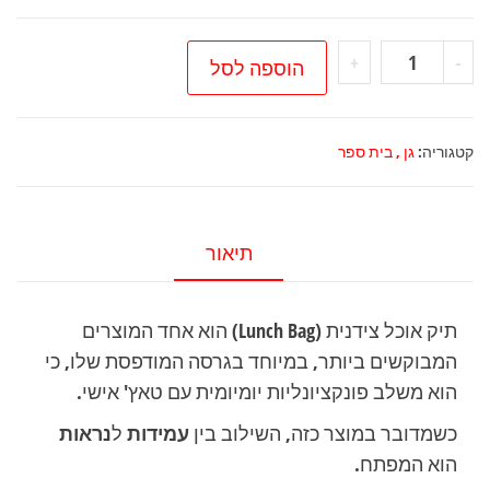
כמות
+
-
הוספה לסל
של
תיק
אוכל
קטגוריה:
גן , בית ספר
צידנית
עם
הדפסה
תיאור
אישית
תיק אוכל צידנית (Lunch Bag) הוא אחד המוצרים
המבוקשים ביותר, במיוחד בגרסה המודפסת שלו, כי
הוא משלב פונקציונליות יומיומית עם טאץ' אישי.
כשמדובר במוצר כזה, השילוב בין
עמידות
ל
נראות
הוא המפתח.