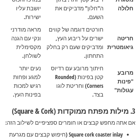
חלולה
ה"חלון" מדביקים את
יושבת עליו
השעם.
ישירות.
חורטים דוגמה של קווים
מראה מודרני
חריטה
ישרים על ריבוע העץ,
ונקי עם הגנה
גיאומטרית
ומדביקים שעם רק בחלק
מקסימלית
התחתון.
לשולחן.
חיתוך מרובע עם רדיוס
נעים יותר
מרובע
קטן בפינות (Rounded
למגע ופחות
"פינות
Corners) וחריטת לוגו
רגיש למכות
עגולות"
בצד.
בפינות העץ.
3. מילות מפתח ממוקדות (Square & Cork)
אם אתה מחפש קבצים או חומרים ספציפיים לשילוב הזה:
Square cork coaster inlay
(חיפוש קבצים עם מגרעת