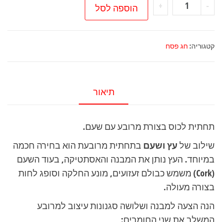
כמות
+
-
הוספה לסל
של
תחתית
לכוס
קטגוריה:
חג פסח
בצורת
מרובע
עם
תיאור
שעם
תחתית לכוס בצורת מרובע עם שעם.
שילוב של
עץ ושעם
בתחתית מרובעת הוא בחירה חכמה
במיוחד. העץ נותן את המבנה והאסתטיקה, בעוד השעם
(Cork) משמש כבולם זעזועים, מונע החלקה וסופג לחות
בצורה מעולה.
הנה הצעה למבנה ושלושה סגנונות עיצוב למרובע
המשלב את שני החומרים: