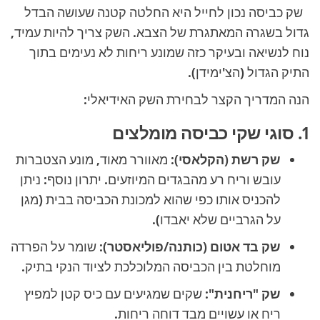
שק כביסה נכון לחייל היא החלטה קטנה שעושה הבדל
גדול בשגרה המאתגרת של הצבא. השק צריך להיות עמיד,
נוח לנשיאה ובעיקר כזה שמונע ריחות לא נעימים בתוך
התיק הגדול (הצ'ימידן).
הנה המדריך הקצר לבחירת השק האידיאלי:
1. סוגי שקי כביסה מומלצים
שק רשת (הקלאסי):
מאוורר מאוד, מונע הצטברות
עובש וריח רע מהבגדים המיוזעים. יתרון נוסף: ניתן
להכניס אותו כפי שהוא למכונת הכביסה בבית (מגן
על הגרביים שלא יאבדו).
שק בד אטום (כותנה/פוליאסטר):
שומר על הפרדה
מוחלטת בין הכביסה המלוכלכת לציוד הנקי בתיק.
שק "ריחנית":
שקים שמגיעים עם כיס קטן למפיץ
ריח או עשויים מבד דוחה ריחות.