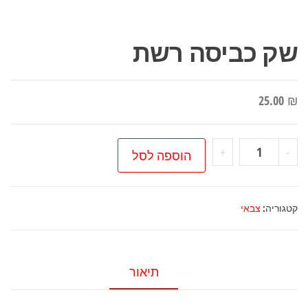
שק כביסה רשת
25.00
₪
כמות
+
-
הוספה לסל
של
שק
כביסה
קטגוריה:
צבאי
רשת
תיאור