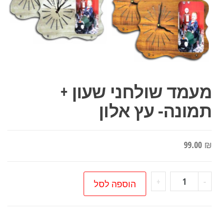
מעמד שולחני שעון +
תמונה- עץ אלון
99.00
₪
כמות
+
-
הוספה לסל
של
מעמד
שולחני