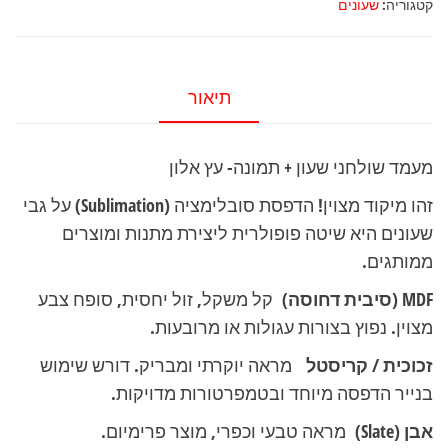
קטגוריה:
שעונים
שעון
+
תמונה-
תיאור
עץ
אלון
מעמד שולחני שעון + תמונה- עץ אלון
זהו מיקוד מצוין! הדפסת סובלימציה (Sublimation) על גבי
שעונים היא שיטה פופולרית ליצירת מתנות ומוצרים
ממותגים.
MDF (סיבית דחוסה)
קל משקל, זול יחסית, סופח צבע
מצוין. נפוץ בצורות עגולות או מרובעות.
זכוכית / קריסטל
מראה יוקרתי ומבריק. דורש שימוש
בנייר הדפסה מיוחד ובטמפרטורות מדויקות.
אבן (Slate)
מראה טבעי וכפרי, מוצר פרימיום.