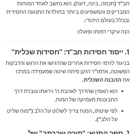
חב"ד (חכמה, בינה, דעת). הוא נחשב לאחד המוחות
המבריקים והמשפיעים ביותר בתולדות התנועה החסידית
ובכלל בעולם היהודי.
הנה עיקרי דמותו ופועלו:
1. ייסוד חסידות חב"ד: "חסידות שכלית"
בניגוד לזרמי חסידות אחרים שהדגישו את הרגש והדבקות
הפשוטה, אדמו"ר הזקן פיתח שיטה שמעמידה במרכז
את
ההבנה השכלית
.
הוא האמין שהדרך לאהבת ה' ויראתו עוברת דרך
התבוננות מעמיקה של המוח.
לפי שיטתו, המוח צריך לשלוט על הלב ("מוח שליט
על הלב").
2. ספר התניא: "תורה שבכתב" של