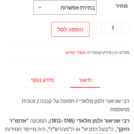
מחיר
כמות
+
-
הוספה לסל
של
רבי
שניאור
מק"ט:
אין מידע
קטגוריה:
מוצרי קודש
זלמן
מלאדי
/
תיאור
מידע נוסף
תמונה
על
רבי שניאור זלמן מלאדי / תמונה על קנבה / זכוכית
קנבה
מחוסמת
/
זכוכית
רבי שניאור זלמן מלאדי
(1745–1812), המכונה
"אדמו"ר
מחוסמת
הזקן"
, ה"בעל התניא" או ה"מהרש"ז", היה מייסד חסידות