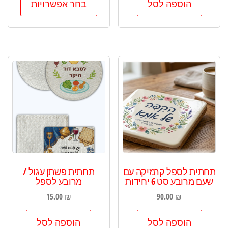
הוספה לסל
בחר אפשרויות
זה
יש
מספר
סוגים.
ניתן
לבחור
את
האפשר
בעמוד
המוצר
תחתית לספל קרמיקה עם
תחתית פשתן עגול /
שעם מרובע סט 6 יחידות
מרובע לספל
15.00
₪
90.00
₪
הוספה לסל
הוספה לסל