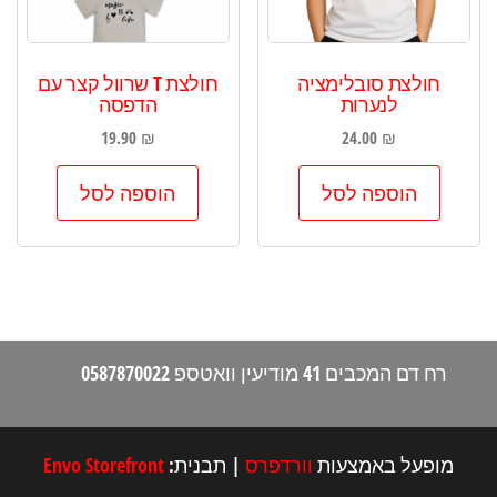
חולצת סובלימציה
חולצת T שרוול קצר עם
לנערות
הדפסה
19.90
₪
24.00
₪
הוספה לסל
הוספה לסל
רח דם המכבים 41 מודיעין וואטספ 0587870022
מופעל באמצעות
וורדפרס
|
תבנית:
Envo Storefront