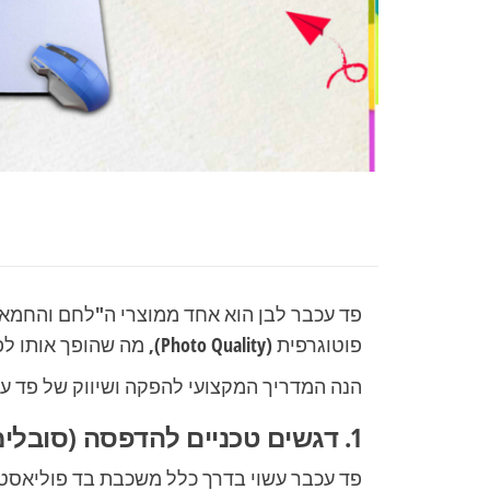
פד עכבר לבן הוא אחד ממוצרי ה"לחם והחמאה
פוטוגרפית (Photo Quality), מה שהופך אותו לפריט דקורטיבי ושיווקי מושלם לשולחן העבודה.
הנה המדריך המקצועי להפקה ושיווק של פד ע
1. דגשים טכניים להדפסה (סובלימציה)
פד עכבר עשוי בדרך כלל משכבת בד פוליאסטר עליונה ובסיס גומי