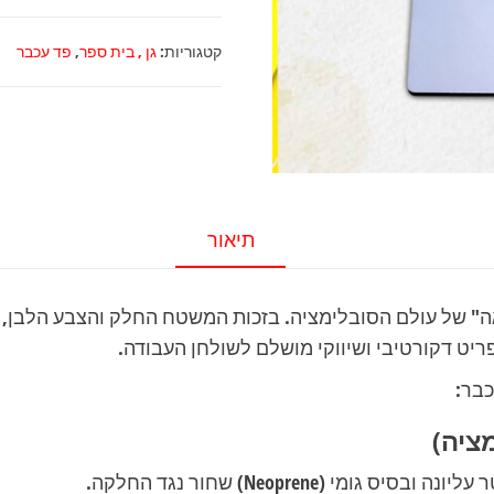
פד
עבר
קטגוריות:
גן , בית ספר
,
פד עכבר
למחשב
לבן
עובי
3
מ"מ
תיאור
" של עולם הסובלימציה. בזכות המשטח החלק והצבע הלבן, 
כבר:
 (Neoprene) שחור נגד החלקה.