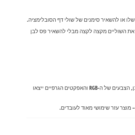
שלו או להשאיר סימנים של שולי דף הסובלימציה.
ד, כדי להבטיח שהצבע יכסה את השוליים מקצה לקצה מבלי להשאיר פס לבן
עיצובים של משחקי מחשב פופולריים בשילוב ה-Gamertag (כינוי השחקן). בגלל שהמשטח לבן, הצבעים של ה-RGB והאפקטים הגרפיים ייצאו
 מוצר עזר שימושי מאוד לעובדים.