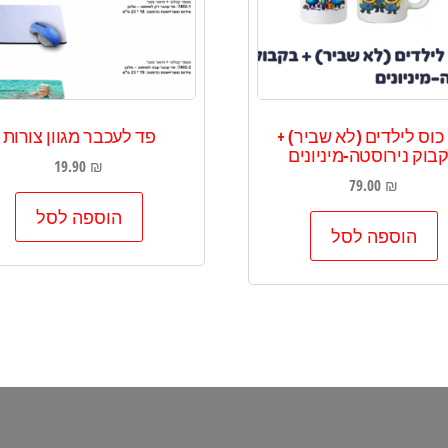
כוס לילדים (לא שביר) +
פד לעכבר מגוון צורות
בוק נירוסטה-מיניונים
19.90
₪
79.00
₪
הוספה לסל
הוספה לסל