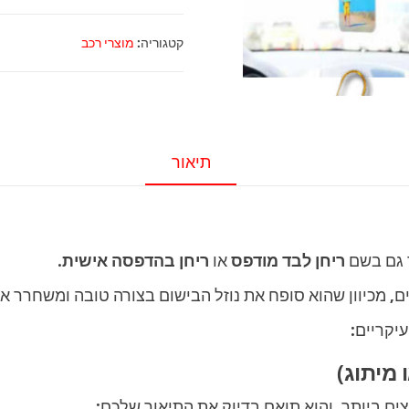
עץ
ריחני
קטגוריה:
מוצרי רכב
לרכב
תיאור
 גם בשם
ריחן לבד מודפס
או
ריחן בהדפסה אישית
.
ם, מכיוון שהוא סופח את נוזל הבישום בצורה טובה ומשחרר או
יקריים:
ים ביותר, והוא תואם בדיוק את התיאור שלכם: