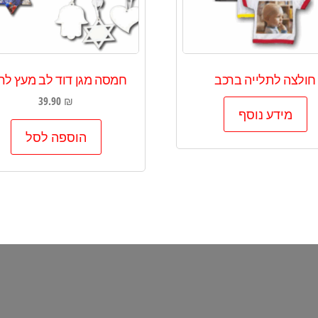
חולצה לתלייה ברכב
חמסה מגן דוד לב מעץ לר
39.90
₪
מידע נוסף
הוספה לסל