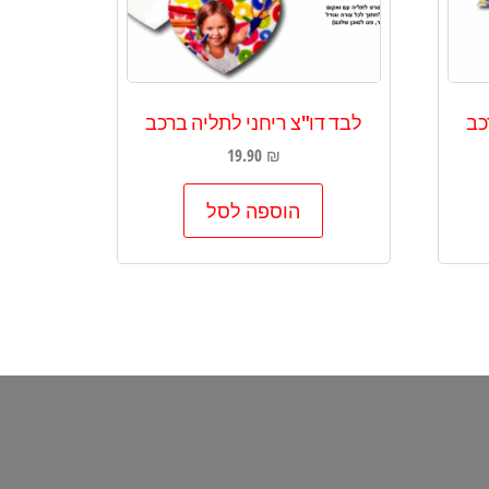
כב
לבד דו"צ ריחני לתליה ברכב
19.90
₪
הוספה לסל