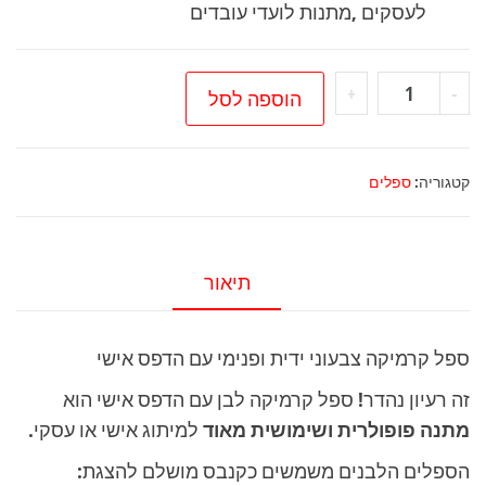
לעסקים ,מתנות לועדי עובדים
כמות
+
-
הוספה לסל
של
ספל
קרמיקה
קטגוריה:
ספלים
צבעוני
ידית
ופנימי
תיאור
עם
הדפס
ספל קרמיקה צבעוני ידית ופנימי עם הדפס אישי
אישי
זה רעיון נהדר! ספל קרמיקה לבן עם הדפס אישי הוא
מתנה פופולרית ושימושית מאוד
למיתוג אישי או עסקי.
הספלים הלבנים משמשים כקנבס מושלם להצגת: