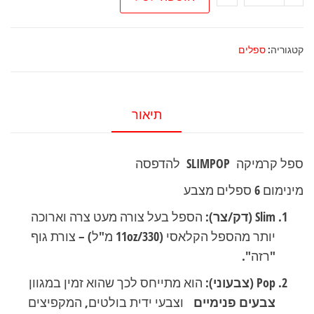
של
ספל
קרמיקה
קטגוריה:
ספלים
SlimPop
להדפסה
תיאור
ספל קרמיקה SLIMPOP להדפסה
מינימום 6 ספלים מצבע
Slim (דק/צר):
הספל בעל צורה מעט צרה וארוכה
יותר מהספל הקלאסי (11oz/330 מ"ל) – צורת גוף
"רזה".
Pop (צבעוני):
הוא מתייחס לכך שהוא זמין במגוון
צבעים פנימיים
וצבעי ידית בולטים, המקפיצים