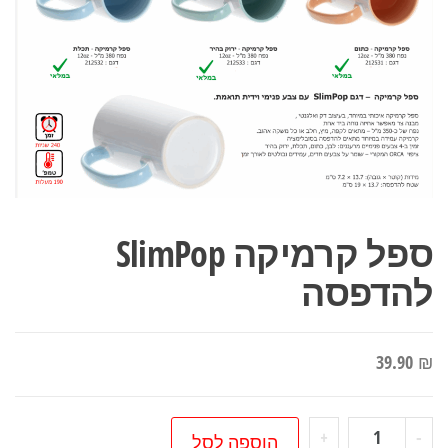
ספל קרמיקה SlimPop
להדפסה
39.90
₪
כמות
+
-
הוספה לסל