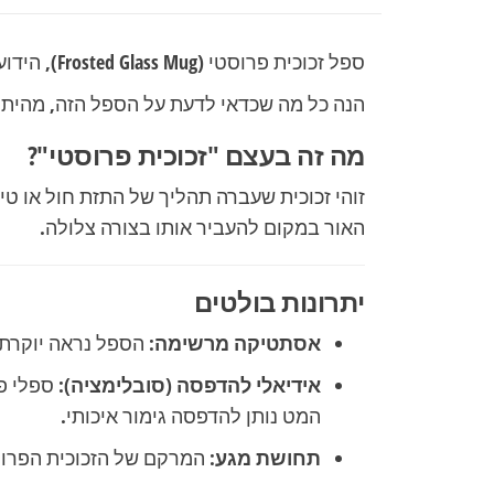
ספל זכוכית פרוסטי (Frosted Glass Mug), הידוע גם כ"זכוכית חלבית", הוא בחירה פופולרית מאוד בזכות המראה האלגנטי והתחושה הייחודית שלו.
הנה כל מה שכדאי לדעת על הספל הזה, מהיתרונ
מה זה בעצם "זכוכית פרוסטי"?
האור במקום להעביר אותו בצורה צלולה.
יתרונות בולטים
אסתטיקה מרשימה:
הספל נראה יוקרתי 
אידיאלי להדפסה (סובלימציה):
ספלי פר
המט נותן להדפסה גימור איכותי.
תחושת מגע:
המרקם של הזכוכית הפרוסט