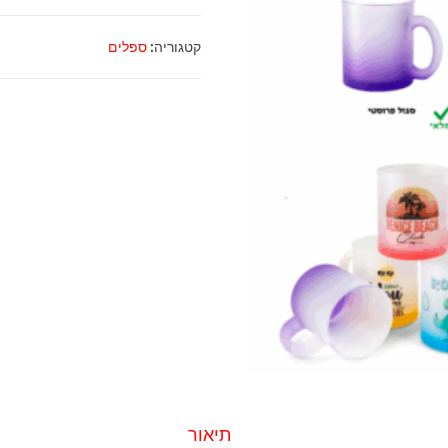
ספל
זכוכית
קטגוריה:
ספלים
פרוסטי
הדפסה
אישית
תיאור