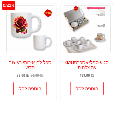
סוגים.
מבצע!
ניתן
לבחור
את
האפשרויות
בעמוד
המוצר
סט 6 ספלי אספרסו OZ3
ספל לבן איכותי בעיצוב
עם צלחות
חדש
המחיר
המחיר
39.00
₪
50.00
₪
199.00
₪
המקורי
הנוכחי
היה:
הוא:
הוספה לסל
הוספה לסל
39.00 ₪.
50.00 ₪.