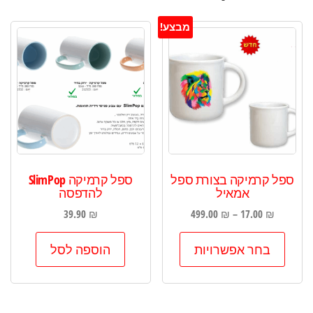
מבצע!
ספל קרמיקה בצורת ספל
ספל קרמיקה SlimPop
אמאיל
להדפסה
טווח
39.90
₪
499.00
₪
–
17.00
₪
מחירים:
למוצר
בחר אפשרויות
הוספה לסל
זה
עד
יש
מספר