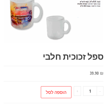
ספל זכוכית חלבי
39.90
₪
כמות
+
-
הוספה לסל
של
ספל