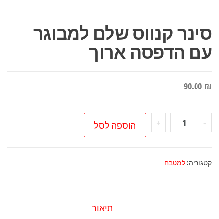
סינר קנווס שלם למבוגר
עם הדפסה ארוך
90.00
₪
כמות
+
-
הוספה לסל
של
סינר
קנווס
קטגוריה:
למטבח
שלם
למבוגר
עם
תיאור
הדפסה