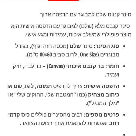
ארוך
סינר קנווס שלם למבוגר עם הדפסה ארוך
סינר קנבס מלא (שלם) למבוגר עם הדפסה אישית הוא
מוצר פופולרי שמשלב איכות, עמידות ומגע אישי.
סוג הסינר:
סינר
שלם
(מכסה חזה וגוף), בגודל
מבוגרים (One Size, לרוב סביב 60×80 ס"מ).
חומר:
בד קנבס איכותי
(Canvas) – בד עבה, חזק
ועמיד.
הדפסה אישית:
צריך להדפיס
תמונה, לוגו, שם או
כיתוב מצחיק
(כמו "המטבח שלי, החוקים שלי" או
"מלך המנגל").
פרטים נוספים:
רבים מהסינרים כוללים
כיס קדמי
רחב
ואפשרות להתאמת אורך רצועת הצוואר.