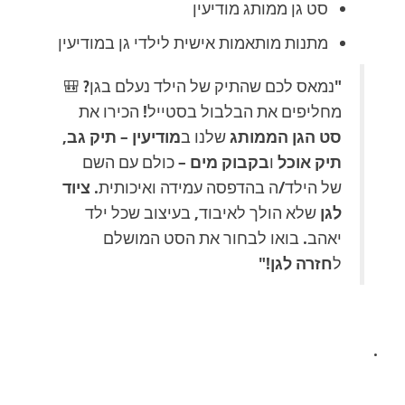
סט גן ממותג מודיעין
מתנות מותאמות אישית לילדי גן במודיעין
"נמאס לכם שהתיק של הילד נעלם בגן? 🎒
מחליפים את הבלבול בסטייל! הכירו את
סט הגן הממותג
שלנו ב
מודיעין
–
תיק גב
,
תיק אוכל
ו
בקבוק מים
– כולם עם השם
של הילד/ה בהדפסה עמידה ואיכותית.
ציוד
לגן
שלא הולך לאיבוד, בעיצוב שכל ילד
יאהב. בואו לבחור את הסט המושלם
ל
חזרה לגן
!"
.