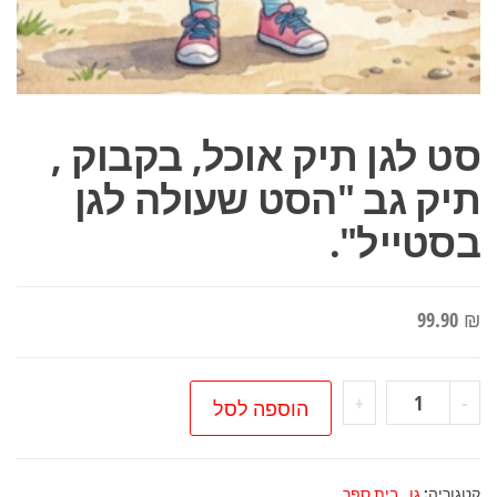
סט לגן תיק אוכל, בקבוק ,
תיק גב "הסט שעולה לגן
בסטייל".
99.90
₪
כמות
+
-
הוספה לסל
של
סט
לגן
קטגוריה:
גן , בית ספר