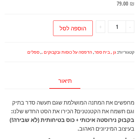
79.00
₪
כמות
+
-
הוספה לסל
של
סט
כוס
קטגוריות:
גן , בית ספר
,
הדפסה על כוסות ובקבוקים .
,
ספלים
לילדים
(לא
שביר)
תיאור
+
בקבוק
מחפשים את המתנה המושלמת שגם תעשה סדר בתיק
נירוסטה-מיניונים
וגם תשמח את הקטנטנים? הכירו את הסט החדש שלנו:
בקבוק נירוסטה איכותי + כוס בטיחותית (לא שבירה!)
בעיצוב המיניונים האהוב.