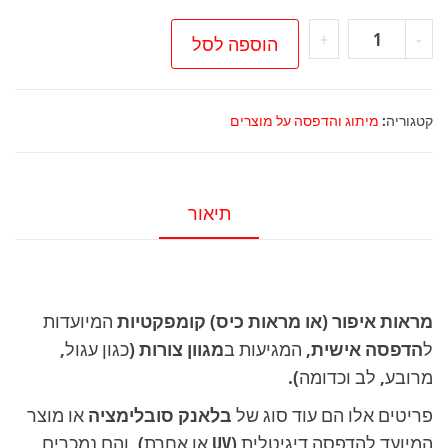
כמות
+
-
הוספה לסל
של
מראת
איפור
קטגוריה:
מיתוג והדפסה על מוצרים
עם
הדפס
אישי
תיאור
מגוון
צורות
מראות איפור (או מראות כיס) קומפקטיות
המיועדות
ל
הדפסה אישית
, המגיעות ב
מגוון צורות
(כגון עגול,
מרובע, לב וכדומה).
פריטים אלו הם עוד סוג של
בלאנק סובלימציה
או מוצר
המיועד להדפסה דיגיטלית (UV או אחרת), והם נמכרים