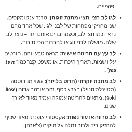
יפהפיים.
לגו לב חצי-חצי (מתנת זוגות):
טרנד ענק ומקסים.
שני מחזיקי מפתחות של לבני לגו, שכל אחד מהם
נראה כמו חצי לב, וכשמחברים אותם יחד – נוצר לב
שלם. מושלם לבני זוג או לחברות הכי טובות.
לב עץ עם חריטה אישית:
מראה טבעי וחם. חורטים
עליו שמות, תאריך היכרות, או משפט קצר כמו
"Love
.
you"
לב מתכת יוקרתי (חרוט בלייזר):
עשוי מנירוסטה
(סטיינלס סטיל) בצבע כסף, זהב או זהב אדום (Rose
Gold). מתאים לחריטה עמוקה ועמיד מאוד לאורך
שנים.
לב פרווה או עור נפוח:
אקססורי אופנתי מאוד שכיף
להחזיק ביד ולרוב נתלה על תיקים (צ'ארם).