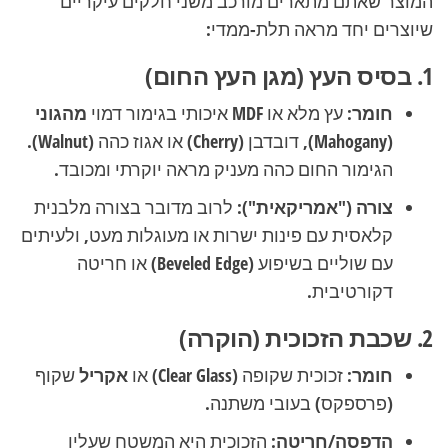
המוצר שאתם מתארים מורכב משני חלקים עיקריים
שיוצרים יחד מראה תלת-ממדי:
1. בסיס העץ (מגן העץ החום)
חומר:
עץ מלא או MDF איכותי בגימור דמוי
מהגוני
(Mahogany)
, דובדבן (Cherry) או אגוז כהה (Walnut).
הגימור החום כהה מעניק מראה יוקרתי ומכובד.
צורה ("אמריקאית"):
לרוב מדובר בצורה מלבנית
קלאסית עם פינות ישרות או מעוגלות מעט, ולעיתים
עם שוליים בשיפוע (Beveled Edge) או חריטה
דקורטיבית.
2. שכבת הזכוכית (הוקרה)
חומר:
זכוכית שקופה (Clear Glass) או
אקריל
שקוף
(פרספקס) בעובי משתנה.
הדפסה/חריטה:
הזכוכית היא המשטח שעליו