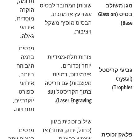
תרומה,
מגן משולב
שונות) המחובר לבסיס
הוקרה
בסיס (Glass on
עשוי עץ או מתכת.
מוסדית,
Base)
הבסיס מוסיף משקל
אירועי
ויציבות.
גאלה.
פרסים
צורות תלת-ממדיות
ברמה
יותר (כדורים,
הגבוהה
גביעי קריסטל
פירמידות, דמויות
ביותר,
(Crystal
מעוצבות) עם חריטה
אירועי
Trophies)
בתוך הקריסטל (3D
ספורט
Laser Engraving).
יוקרתיים,
תחרויות.
שילוב זכוכית בגוון
(כחול, ירוק, שחור) או
פרסים
פלאק זכוכית
שימוש בקצוות
קטנים יותר,