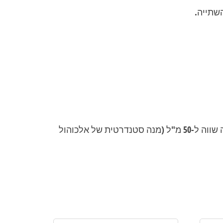
שתייה.
אם אין לך ג'יגר (כוס מדידה מקצועית), כוס זו משמשת ככלי מדידה מצוין – כוס מלאה שווה ל-50 מ"ל (מנה סטנדרטית של אלכוהול