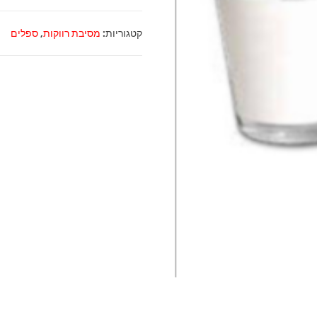
כוס
צייסר
קטגוריות:
מסיבת רווקות
,
ספלים
זכוכית
1.7
OZ