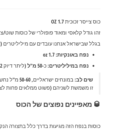
כוס צייסר זכוכית 1.7 OZ
זהו גודל קלאסי ומאוד פופולרי של כוסות שוט/
בגלל שבישראל אנחנו עובדים עם מיליליטרים (ml) ולא עם אונקיות נוזל (fl oz), הנה ההמרה המדויקת:
נפח באונקיות:
1.7 oz
נפח במיליליטרים:
כ-
50 מ"ל
(ליתר דיוק 50.2 מ"ל).
שים לב:
זו משמשת לשניהם (פשוט ממלאים פחות לצי
🥃 מאפיינים נפוצים של הכוס
כוסות בנפח הזה מגיעות בדרך כלל בתצורה הנ