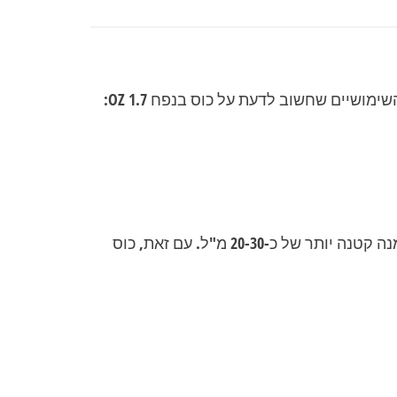
והשימושיים שחשוב לדעת על כוס בנפח
1.7 OZ
:
במונחים ישראליים, 50-60 מ"ל נחשב בדרך כלל ל"שוט" (Shot), בעוד ש"צייסר" (Chaser) נחשב למנה קטנה יותר של כ-20-30 מ"ל. עם זאת, כוס