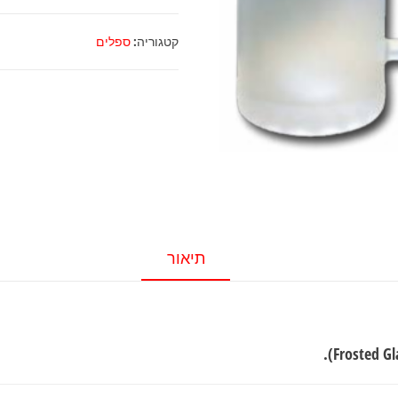
ספל
בירה
קטגוריה:
ספלים
בירה
זכוכית
חלבית
תיאור