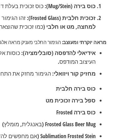
כוס בירה (Mug/Stein):
כוס זכוכית בעלת דופן 
זכוכית חלבית (Frosted Glass):
זהו הגימור 
למחצה, מט או חלבי
(כמו זכוכית שהוצאה
מראה יוקרתי ומעוצב:
הגימור החלבי מעניק מראה אלגנ
אידיאלי להדפסה (סובלימציה):
כוסות אלו
העיצוב המודפס.
מחזיק קור ויזואלי:
הגימור מחזק את התחוש
כוס בירה חלבית
ספל בירה זכוכית מט
כוס בירה Frosted
Frosted Glass Beer Mug
(באנגלית, מומלץ)
Sublimation Frosted Stein
(אם מחפשים להד