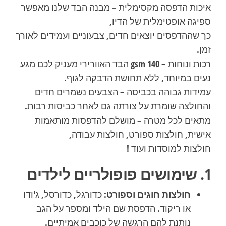
איכות הדפסה מקסימלית – מבנה הבד שלנו מאפשר
ספיגה אופטימלית של הדיו,
כך שההדפסים יוצאים חדים, צבעונײם ועמידים לאורך
זמן.
רכות ונוחות – gsm 140 הבד האװרירי מעניק לכם מגע
נעים במיוחד, ללא תחושת הדבקה לגוף.
עמידות גבוהה בכביסה – הצבעים נשמרים חדים
והחולצה שומרת על צורתה גם לאחר כביסות רבות.
מתאים לכל מטרה – מושלם להדפסות מותאמות
אישית, חולצות ספורט, חולצות עבודה,
חולצות למוסדות ועוד !
1. שימושים פופולריים לילדים
חולצות חוגים וספורט:
כדורגל, כדורסל, ג'ודו
או ריקוד. הדפסת שם הילד ומספר על הגב
נותנת להם הרגשה של כוכבים אמיתיים.