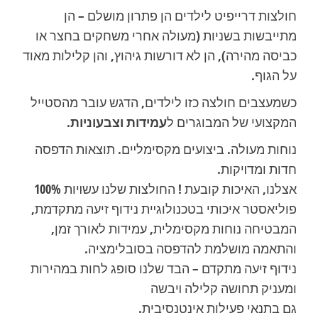
חולצות דרייפיט לילדים הן פתרון מושלם – הן
מתייבשות בשניות (מעולה אחרי משחקים בחצר או
כביסה מהירה), הן לא דורשות גיהוץ, והן קלילות מאוד
על הגוף.
כשמעצבים חולצה כזו לילדים, הדגש עובר מהסטייל
המקצועי של המבוגרים ל
עמידות וצבעוניות
.
נוחות מעולה. ביצועים מקסימלײם. תוצאות הדפסה
חדות ומדױקות.
אצלנו, האיכות קובעת ! החולצות שלנו עשױות 100%
פוליאסטר איכותי בטכנולוגײת נידוף זיעה מתקדמת,
המבטיחה נוחות מקסימלית, עמידות לאורך זמן,
והתאמה מושלמת להדפסה בסובלימציה.
נידוף זיעה מתקדם – הבד שלנו סופג לחות במהירות
ומעניק תחושה קלילה ױבשה
גם בתנאי פעילות אינטנסיבית.