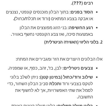
רבים
(❓❓❓).
הסוד בפנים:
בתוך הבלון מוכנסים קונפטי, נצנצים
או אבקה בצבע המתאים (ורוד או תכלת/כחול).
רגע החשיפה:
בני הזוג מפוצצים את הבלון
באמצעות סיכה, ואז צבע הקונפטי נחשף באוויר.
2. בלוני הליווי (האווירה הניטרלית)
אלו הבלונים היוצרים את הזר ומגבירים את המתח:
צבעים ניטרליים:
לבן, בז', זהב, כסף, או שמפניה.
שילוב ורוד/כחול (במינון קטן):
ניתן לשלב בלוני
לטקס בצבעי ורוד
ותכלת
סביב הבלון השחור, כדי
לסמל את שתי האפשרויות, אך לא לחשוף את
התשובה.
בלוני מיילר סמליים:
בלוני מיילר קטנים בצורת