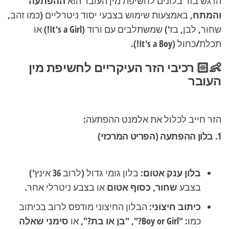
הדגש בזר בלונים לחשיפת מין העובר הוא
ההפתעה
והמתח
, באמצעות שימוש בצבעי יסוד ניטרליים (כמו זהב,
שחור, לבן, בז') שמשתלבים עם ורוד (
It's a Girl!
) או
תכלת/כחול (
It's a Boy!
).
👶🏻 רכיבי הזר העיקריים לחשיפת מין
העובר
הזר חייב לכלול את אלמנט ההפתעה:
1. בלון ההפתעה (הפריט המרכזי)
בלון ענק אטום:
בלון גומי גדול (לרוב 36 אינץ')
בצבע
שחור, כסוף אטום
או בצבע ניטרלי אחר.
כיתוב חיצוני:
הבלון החיצוני מודפס לרוב בכיתוב
כמו:
"Boy or Girl?"
,
"בן או בת?"
, או
סימני שאלה