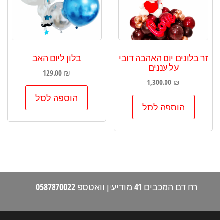
זר בלונים יום האהבה דובי
בלון ליום האב
על עננים
129.00
₪
1,300.00
₪
הוספה לסל
הוספה לסל
רח דם המכבים 41 מודיעין וואטספ 0587870022