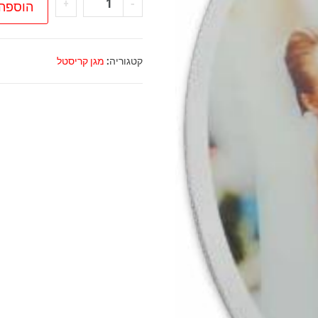
+
-
הוספה
של
זכוכית
דקה
קטגוריה:
מגן קריסטל
עם
מעמד
-
אליפסה
20-
25
ס"מ