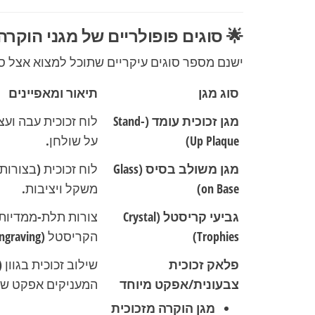
🌟 סוגים פופולריים של מגני הוקרה
ישנם מספר סוגים עיקריים שתוכל למצוא אצל ס
סוג מגן
תיאור ומאפיינים
מגן זכוכית עומד (Stand-
לוח זכוכית עבה וע
Up Plaque)
על שולחן.
מגן משולב בסיס (Glass
לוח זכוכית (בצורו
on Base)
משקל ויציבות.
גביעי קריסטל (Crystal
צורות תלת-ממדיות י
Trophies)
הקריסטל (3D Laser Engraving).
פלאק זכוכית
צבעונית/אפקט מיוחד
המעניקים אפקט שב
מגן הוקרה מזכוכית