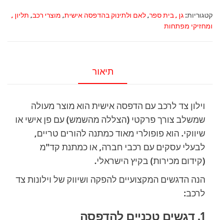
צד
קטגוריות:
גן , בית ספר
,
לאם ולתינוק בהדפסה אישית
,
מוצרי רכב
,
תליון ,
לרכב
ומחזיקי מפתחות
כולל
זוג
ואקומים
תיאור
וילון צד לרכב עם הדפסה אישית הוא מוצר מעולה
שמשלב צורך פרקטי (הצללה מהשמש) עם פן אישי או
שיווקי. הוא פופולרי מאוד כמתנה להורים טריים,
לבעלי עסקים עם רכבי חברה, או כמתנת קד"מ
(קידום מכירות) בקיץ הישראלי.
הנה הדגשים המקצועיים להפקה ושיווק של וילונות צד
לרכב:
1. דגשים טכניים להדפסה