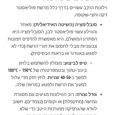
וילונות הרכב עשויים בדרך כלל מרשת פוליאסטר
דקה וחצי-שקופה.
סובלימציה (השיטה האידיאלית):
מאחר
והווילון עשוי פוליאסטר לבן, הסובלימציה היא
הפתרון המושלם. היא מאפשרת להדפיס תמונות
צבעוניות מבלי לחסום את חורי הרשת (כדי לא
לפגוע באוורור או בראות הבסיסית).
טיפ לביצוע:
מומלץ להשתמש בלחץ
בינוני-נמוך ובטמפרטורה של
180°C – 190°C
למשך כ-
40-50 שניות
. לחץ חזק מדי עלול
למעוך את הרשת ולפגוע במראה שלה.
גודל וצורה:
רוב הווילונות מגיעים עם מסגרת
גמישה (מתקפלת) או וקומים (נצמדים). חשוב
לוודא שהגרפיקה ממורכזת היטב כדי שלא