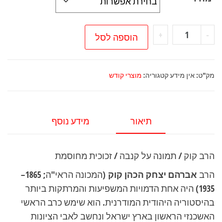
כמות
+
-
הוספה לסל
של
הרב
קוק
מק"ט:
אין מידע
קטגוריה:
מוצרי קודש
/
תמונה
על
תיאור
מידע נוסף
קנבה
/
הרב קוק / תמונה על קנבה / זכוכית מחוסמת
זכוכית
מחוסמת
הרב
אברהם יצחק הכהן קוק
(המכונה הראי"ה; 1865–
1935) היה אחת הדמויות המשפיעות והמרתקות ביותר
בהיסטוריה היהודית המודרנית. הוא שימש כרב הראשי
האשכנזי הראשון בארץ ישראל ונחשב לאבי הציונות