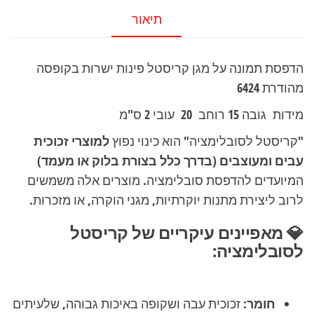
קריסטל
תיאור
פינות
ישרות
הדפסת תמונה על מגן קריסטל פינות ישרות בקופסה
בקופסה
מהודרת 6424
מהודרת
6424
מידות גובה 15 רוחב 20 עובי 2 ס"מ
"קריסטל לסובלימציה" הוא כינוי נפוץ
למוצרי זכוכית
עבים ומעוצבים (בדרך כלל בצורת בלוק או מעמד)
המיועדים להדפסת סובלימציה. מוצרים אלה משמשים
לרוב ליצירת מתנות יוקרתיות, מגני הוקרה, או מזכרות.
💎 מאפיינים עיקריים של קריסטל
לסובלימציה:
חומר:
זכוכית עבה ושקופה באיכות גבוהה, שלעיתים