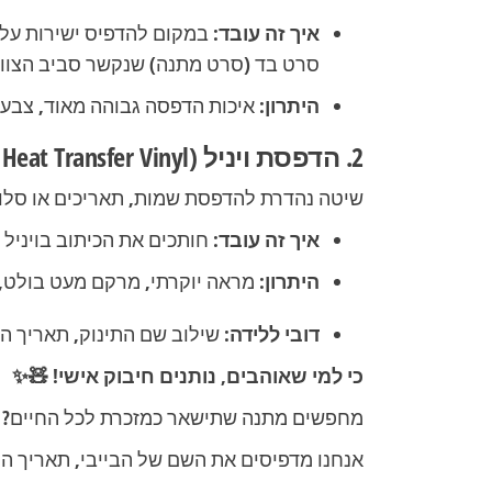
איך זה עובד:
במקום להדפיס ישירות על 
סרט בד (סרט מתנה) שנקשר סביב הצווא
היתרון:
איכות הדפסה גבוהה מאוד, צבעים
2. הדפסת ויניל (HTV – Heat Transfer Vinyl)
שיטה נהדרת להדפסת שמות, תאריכים או סלוג
איך זה עובד:
חותכים את הכיתוב בויניל 
היתרון:
מראה יוקרתי, מרקם מעט בולט,
דובי ללידה:
שילוב שם התינוק, תאריך הל
כי למי שאוהבים, נותנים חיבוק אישי! 🧸✨
מחפשים מתנה שתישאר כמזכרת לכל החיים? הכ
אנחנו מדפיסים את השם של הבייבי, תאריך הל