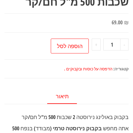
שכבות 500 מ"ל חם/קר
69.00
₪
כמות
+
-
הוספה לסל
של
בקבוק
באולינג
קטגוריה:
הדפסה על כוסות ובקבוקים .
נירוסטה
2
שכבות
תיאור
500
מ"ל
בקבוק באולינג נירוסטה 2 שכבות 500 מ"ל חם/קר
חם/קר
אתה מחפש
בקבוק נירוסטה טרמי
(מבודד) בנפח
500