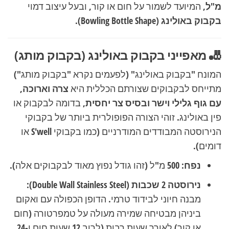
מ"ל
, המיועד לשמור על חום או קור, ובעל עיצוב דמוי
בקבוק באולינג
(Bowling Bottle Shape).
🎳 מאפייני בקבוק באולינג (בקבוק מותג)
המונח "בקבוק באולינג" (לפעמים נקרא "בקבוק מותג")
מתייחס לבקבוקים שצורתם הכללית היא
צרה וארוכה,
עם גוף גלילי וישר ובסיס צר יחסית
, בדומה לבקבוק או
פין באולינג. זוהי הצורה הפופולרית ביותר של בקבוקי
הנירוסטה המבודדים המודרניים (כמו בקבוקי S'well או
דומים).
נפח:
500 מ"ל (זהו גודל נפוץ מאוד לבקבוקים אלה).
נירוסטה 2 שכבות (Double Wall Stainless Steel):
מבנה חיוני לבידוד טרמי. הדופן הכפולה עם ואקום
ביניהן מבטיחה שמירה מעולה על טמפרטורה (חום
או קור) לאורך שעות רבות (לרוב 12 שעות חום ו-24