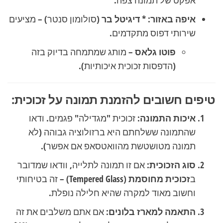
אפקט של תמונה צפה.
איפה באזור:
*
דיגיטל בר
(סולומון סנטר) – מציעים
שירותי דפוס מתקדמים.
פוטו גלאס
– מותג שמתמחה בדיוק בזה
(הדפסות זכוכית איכותיות).
טיפים חשובים להזמנת תמונה על זכוכית:
איכות התמונה:
זכוכית "מגדילה" פגמים. ודאו
שהתמונה ששלחתם היא ברזולוציה גבוהה (לא
תמונה מטושטשת מהוואטסאפ אם אפשר).
סוג הזכוכית:
אם זו תמונה לתלייה, וודאו שמדובר
ב
זכוכית מחוסמת
(Tempered Glass) – זה בטיחותי
וחשוב מאוד למקרה שהיא חלילה נופלת.
התאמה למארז בלונים:
אם אתם משלבים את זה