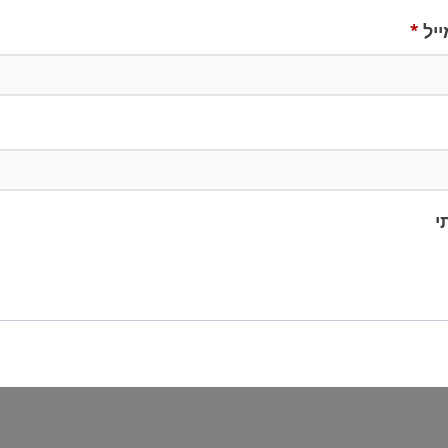
חובה
ייל
*
י